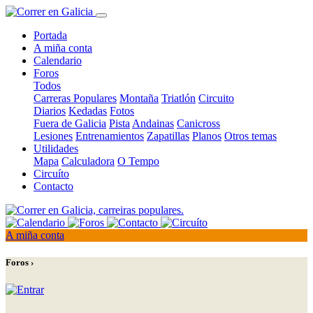
Portada
A miña conta
Calendario
Foros
Todos
Carreras Populares
Montaña
Triatlón
Circuito
Diarios
Kedadas
Fotos
Fuera de Galicia
Pista
Andainas
Canicross
Lesiones
Entrenamientos
Zapatillas
Planos
Otros temas
Utilidades
Mapa
Calculadora
O Tempo
Circuíto
Contacto
A miña conta
Foros ›