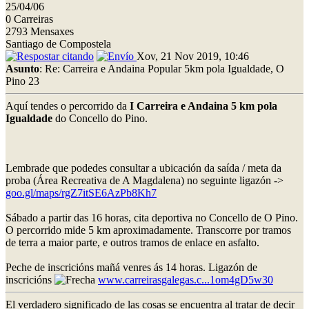
25/04/06
0 Carreiras
2793 Mensaxes
Santiago de Compostela
Xov, 21 Nov 2019, 10:46
Asunto
: Re: Carreira e Andaina Popular 5km pola Igualdade, O
Pino 23
Aquí tendes o percorrido da
I Carreira e Andaina 5 km pola
Igualdade
do Concello do Pino.
Lembrade que podedes consultar a ubicación da saída / meta da
proba (Área Recreativa de A Magdalena) no seguinte ligazón ->
goo.gl/maps/rgZ7itSE6AzPb8Kh7
Sábado a partir das 16 horas, cita deportiva no Concello de O Pino.
O percorrido mide 5 km aproximadamente. Transcorre por tramos
de terra a maior parte, e outros tramos de enlace en asfalto.
Peche de inscricións mañá venres ás 14 horas. Ligazón de
inscricións
www.carreirasgalegas.c...1om4gD5w30
El verdadero significado de las cosas se encuentra al tratar de decir