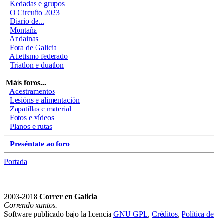
Kedadas e grupos
O Circuíto 2023
Diario de...
Montaña
Andainas
Fora de Galicia
Atletismo federado
Tríatlon e duatlon
Máis foros...
Adestramentos
Lesións e alimentación
Zapatillas e material
Fotos e vídeos
Planos e rutas
Preséntate ao foro
Portada
2003-2018
Correr en Galicia
Correndo xuntos.
Software publicado bajo la licencia
GNU GPL
,
Créditos
,
Política de