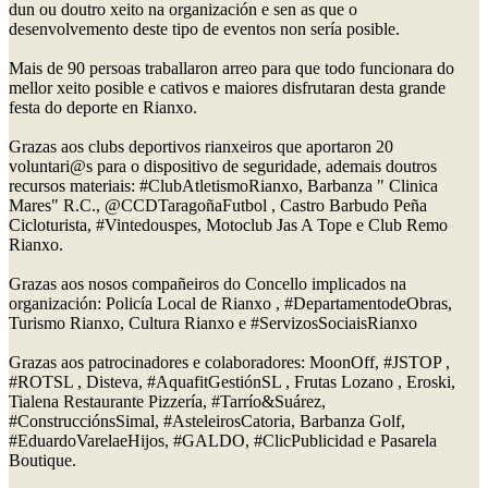
dun ou doutro xeito na organización e sen as que o
desenvolvemento deste tipo de eventos non sería posible.
Mais de 90 persoas traballaron arreo para que todo funcionara do
mellor xeito posible e cativos e maiores disfrutaran desta grande
festa do deporte en Rianxo.
Grazas aos clubs deportivos rianxeiros que aportaron 20
voluntari@s para o dispositivo de seguridade, ademais doutros
recursos materiais: #ClubAtletismoRianxo, Barbanza " Clinica
Mares" R.C., @CCDTaragoñaFutbol , Castro Barbudo Peña
Cicloturista, #Vintedouspes, Motoclub Jas A Tope e Club Remo
Rianxo.
Grazas aos nosos compañeiros do Concello implicados na
organización: Policía Local de Rianxo , #DepartamentodeObras,
Turismo Rianxo, Cultura Rianxo e #ServizosSociaisRianxo
Grazas aos patrocinadores e colaboradores: MoonOff, #JSTOP ,
#ROTSL , Disteva, #AquafitGestiónSL , Frutas Lozano , Eroski,
Tialena Restaurante Pizzería, #Tarrío&Suárez,
#ConstrucciónsSimal, #AsteleirosCatoria, Barbanza Golf,
#EduardoVarelaeHijos, #GALDO, #ClicPublicidad e Pasarela
Boutique.