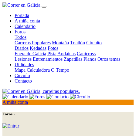
Portada
A miña conta
Calendario
Foros
Todos
Carreras Populares
Montaña
Triatlón
Circuito
Diarios
Kedadas
Fotos
Fuera de Galicia
Pista
Andainas
Canicross
Lesiones
Entrenamientos
Zapatillas
Planos
Otros temas
Utilidades
Mapa
Calculadora
O Tempo
Circuíto
Contacto
A miña conta
Foros ›