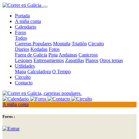
Portada
A miña conta
Calendario
Foros
Todos
Carreras Populares
Montaña
Triatlón
Circuito
Diarios
Kedadas
Fotos
Fuera de Galicia
Pista
Andainas
Canicross
Lesiones
Entrenamientos
Zapatillas
Planos
Otros temas
Utilidades
Mapa
Calculadora
O Tempo
Circuíto
Contacto
A miña conta
Foros ›