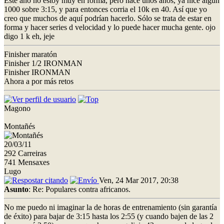
Este año no estoy muy en forma, pero hace unos años, ya hice algún
1000 sobre 3:15, y para entonces corria el 10k en 40. Así que yo
creo que muchos de aquí podrían hacerlo. Sólo se trata de estar en
forma y hacer series d velocidad y lo puede hacer mucha gente. ojo
digo 1 k eh, jeje
Finisher maratón
Finisher 1/2 IRONMAN
Finisher IRONMAN
Ahora a por más retos
Magono
Montañés
20/03/11
292 Carreiras
741 Mensaxes
Lugo
Ven, 24 Mar 2017, 20:38
Asunto
: Re: Populares contra africanos.
No me puedo ni imaginar la de horas de entrenamiento (sin garantía
de éxito) para bajar de 3:15 hasta los 2:55 (y cuando bajen de las 2