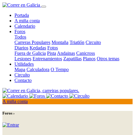
Portada
A miña conta
Calendario
Foros
Todos
Carreras Populares
Montaña
Triatlón
Circuito
Diarios
Kedadas
Fotos
Fuera de Galicia
Pista
Andainas
Canicross
Lesiones
Entrenamientos
Zapatillas
Planos
Otros temas
Utilidades
Mapa
Calculadora
O Tempo
Circuíto
Contacto
A miña conta
Foros ›