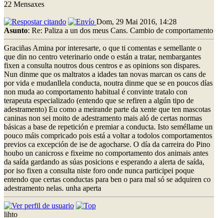
22 Mensaxes
Dom, 29 Mai 2016, 14:28
Asunto
: Re: Paliza a un dos meus Cans. Cambio de comportamento
Graciñas Amina por interesarte, o que ti comentas e semellante o
que din no centro veterinario onde o están a tratar, nembargantes
fixen a consulta noutros dous centros e as opinions son dispares.
Nun dinme que os maltratos a idades tan novas marcan os cans de
por vida e mudanllela conducta, noutra dinme que se en poucos días
non muda ao comportamento habitual é convinte tratalo con
terapeuta especializado (entendo que se refiren a algún tipo de
adestramento) Eu como a meirande parte da xente que ten mascotas
caninas non sei moito de adestramento mais aló de certas normas
básicas a base de repetición e premiar a conducta. Isto seméllame un
pouco máis compricado pois está a voltar a todolos comportamentos
previos ca excepción de ise de agocharse. O día da carreira do Pino
houbo un canicross e fixeime no comportamento dos animais antes
da saída gardando as súas posicions e esperando a alerta de saída,
por iso fixen a consulta niste foro onde nunca participei poque
entendo que certas conductas para ben o para mal só se adquiren co
adestramento nelas. unha aperta
lihto