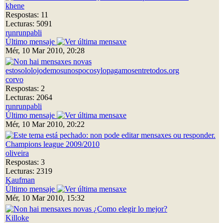
khene
Respostas: 11
Lecturas: 5091
runrunpabli
Último mensaje
Mér, 10 Mar 2010, 20:28
estosololojodemosunospocosylopagamosentretodos.org
corvo
Respostas: 2
Lecturas: 2064
runrunpabli
Último mensaje
Mér, 10 Mar 2010, 20:22
Champions league 2009/2010
oliveira
Respostas: 3
Lecturas: 2319
Kaufman
Último mensaje
Mér, 10 Mar 2010, 15:32
¿Como elegir lo mejor?
Killoke