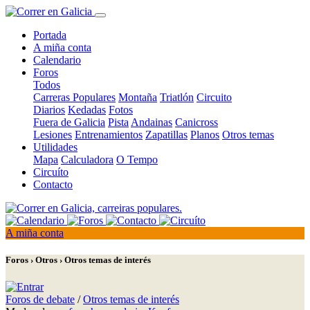
Portada
A miña conta
Calendario
Foros
Todos
Carreras Populares
Montaña
Triatlón
Circuito
Diarios
Kedadas
Fotos
Fuera de Galicia
Pista
Andainas
Canicross
Lesiones
Entrenamientos
Zapatillas
Planos
Otros temas
Utilidades
Mapa
Calculadora
O Tempo
Circuíto
Contacto
A miña conta
Foros › Otros › Otros temas de interés
Foros de debate
/
Otros temas de interés