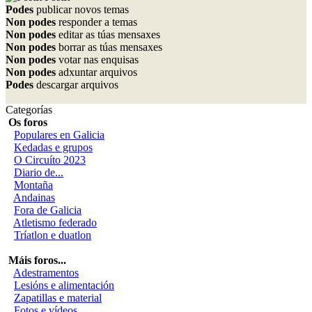
Podes
publicar novos temas
Non podes
responder a temas
Non podes
editar as túas mensaxes
Non podes
borrar as túas mensaxes
Non podes
votar nas enquisas
Non podes
adxuntar arquivos
Podes
descargar arquivos
Categorías
Os foros
Populares en Galicia
Kedadas e grupos
O Circuíto 2023
Diario de...
Montaña
Andainas
Fora de Galicia
Atletismo federado
Tríatlon e duatlon
Máis foros...
Adestramentos
Lesións e alimentación
Zapatillas e material
Fotos e vídeos