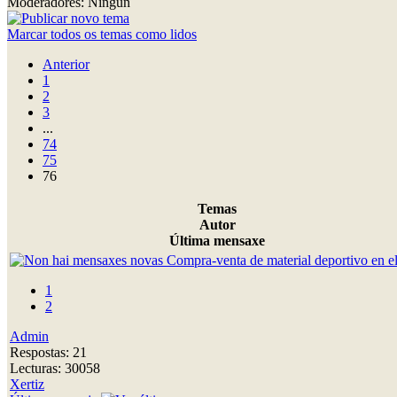
Moderadores: Ningún
Marcar todos os temas como lidos
Anterior
1
2
3
...
74
75
76
Temas
Autor
Última mensaxe
Compra-venta de material deportivo en el
1
2
Admin
Respostas: 21
Lecturas: 30058
Xertiz