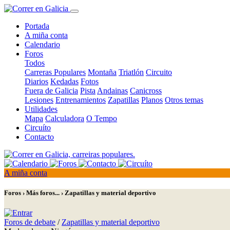
Portada
A miña conta
Calendario
Foros
Todos
Carreras Populares
Montaña
Triatlón
Circuito
Diarios
Kedadas
Fotos
Fuera de Galicia
Pista
Andainas
Canicross
Lesiones
Entrenamientos
Zapatillas
Planos
Otros temas
Utilidades
Mapa
Calculadora
O Tempo
Circuíto
Contacto
A miña conta
Foros › Más foros... › Zapatillas y material deportivo
Foros de debate
/
Zapatillas y material deportivo