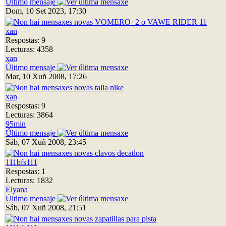
Último mensaje
Dom, 10 Set 2023, 17:30
VOMERO+2 o VAWE RIDER 11
xan
Respostas: 9
Lecturas: 4358
xan
Último mensaje
Mar, 10 Xuñ 2008, 17:26
talla nike
xan
Respostas: 9
Lecturas: 3864
95min
Último mensaje
Sáb, 07 Xuñ 2008, 23:45
clavos decatlon
111bfs111
Respostas: 1
Lecturas: 1832
Elyana
Último mensaje
Sáb, 07 Xuñ 2008, 21:51
zapatillas para pista