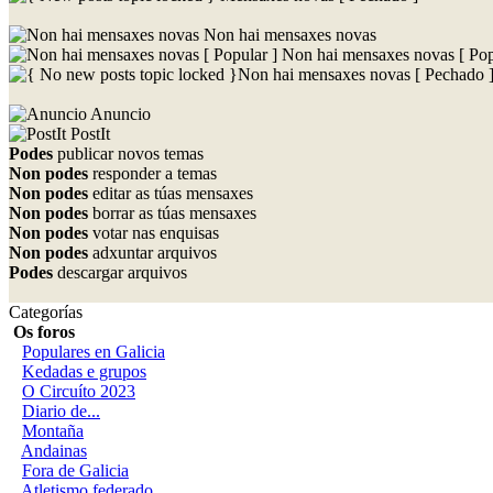
Non hai mensaxes novas
Non hai mensaxes novas [ Pop
Non hai mensaxes novas [ Pechado 
Anuncio
PostIt
Podes
publicar novos temas
Non podes
responder a temas
Non podes
editar as túas mensaxes
Non podes
borrar as túas mensaxes
Non podes
votar nas enquisas
Non podes
adxuntar arquivos
Podes
descargar arquivos
Categorías
Os foros
Populares en Galicia
Kedadas e grupos
O Circuíto 2023
Diario de...
Montaña
Andainas
Fora de Galicia
Atletismo federado