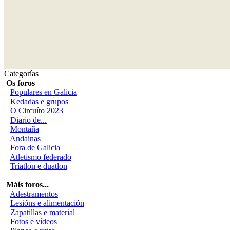
Categorías
Os foros
Populares en Galicia
Kedadas e grupos
O Circuíto 2023
Diario de...
Montaña
Andainas
Fora de Galicia
Atletismo federado
Tríatlon e duatlon
Máis foros...
Adestramentos
Lesións e alimentación
Zapatillas e material
Fotos e vídeos