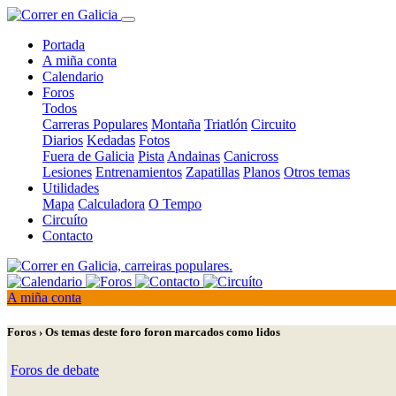
Portada
A miña conta
Calendario
Foros
Todos
Carreras Populares
Montaña
Triatlón
Circuito
Diarios
Kedadas
Fotos
Fuera de Galicia
Pista
Andainas
Canicross
Lesiones
Entrenamientos
Zapatillas
Planos
Otros temas
Utilidades
Mapa
Calculadora
O Tempo
Circuíto
Contacto
A miña conta
Foros › Os temas deste foro foron marcados como lidos
Foros de debate