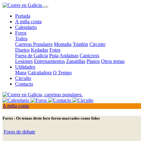
Portada
A miña conta
Calendario
Foros
Todos
Carreras Populares
Montaña
Triatlón
Circuito
Diarios
Kedadas
Fotos
Fuera de Galicia
Pista
Andainas
Canicross
Lesiones
Entrenamientos
Zapatillas
Planos
Otros temas
Utilidades
Mapa
Calculadora
O Tempo
Circuíto
Contacto
A miña conta
Foros › Os temas deste foro foron marcados como lidos
Foros de debate