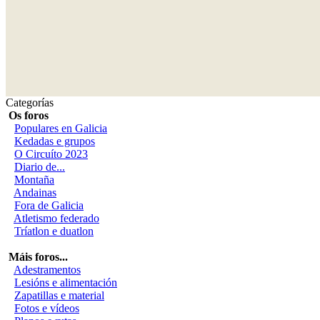
Categorías
Os foros
Populares en Galicia
Kedadas e grupos
O Circuíto 2023
Diario de...
Montaña
Andainas
Fora de Galicia
Atletismo federado
Tríatlon e duatlon
Máis foros...
Adestramentos
Lesións e alimentación
Zapatillas e material
Fotos e vídeos