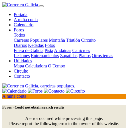
Portada
A miña conta
Calendario
Foros
Todos
Carreras Populares
Montaña
Triatlón
Circuito
Diarios
Kedadas
Fotos
Fuera de Galicia
Pista
Andainas
Canicross
Lesiones
Entrenamientos
Zapatillas
Planos
Otros temas
Utilidades
Mapa
Calculadora
O Tempo
Circuíto
Contacto
A miña conta
Foros › Could not obtain search results
A error occured while processing this page.
Please report the following error to the owner of this website.