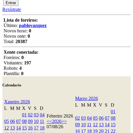
Rexístrate
Lista de foreiros:
Último:
pablovazquez
Novos hoxe:
0
Novos onte:
0
Total:
20387
Xente conectada:
Foreiros:
0
Visitantes:
197
Robots:
4
Plantilla:
0
Calendario
Marzo 2026
Xaneiro 2026
L
M
M
X
V
S
D
L
M
M
X
V
S
D
01
01
02
03
04
Febreiro 2026
02
03
04
05
06
07
08
05
06
07
08
09
10
11
<<
2026
>>
09
10
11
12
13
14
15
07/08/26
12
13
14
15
16
17
18
16
17
18
19
20
21
22