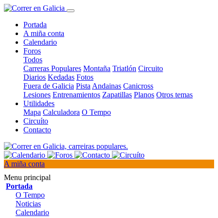
Portada
A miña conta
Calendario
Foros
Todos
Carreras Populares
Montaña
Triatlón
Circuito
Diarios
Kedadas
Fotos
Fuera de Galicia
Pista
Andainas
Canicross
Lesiones
Entrenamientos
Zapatillas
Planos
Otros temas
Utilidades
Mapa
Calculadora
O Tempo
Circuíto
Contacto
A miña conta
Menu principal
Portada
O Tempo
Noticias
Calendario