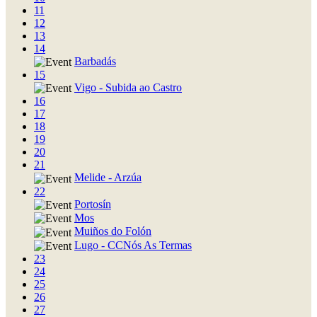
11
12
13
14
Barbadás
15
Vigo - Subida ao Castro
16
17
18
19
20
21
Melide - Arzúa
22
Portosín
Mos
Muiños do Folón
Lugo - CCNós As Termas
23
24
25
26
27