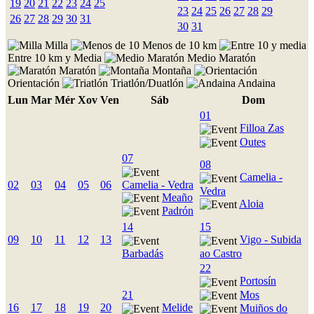
19
20
21
22
23
24
25
23
24
25
26
27
28
29
26
27
28
29
30
31
30
31
Milla
Menos de 10 km
Entre 10 km y Media
Medio Maratón
Maratón
Montaña
Orientación
Triatlón/Duatlón
Andaina
Lun
Mar
Mér
Xov
Ven
Sáb
Dom
01
Filloa Zas
Outes
07
08
Camelia -
Camelia - Vedra
02
03
04
05
06
Vedra
Meaño
Aloia
Padrón
14
15
09
10
11
12
13
Vigo - Subida
Barbadás
ao Castro
22
Portosín
Mos
21
16
17
18
19
20
Melide
Muiños do