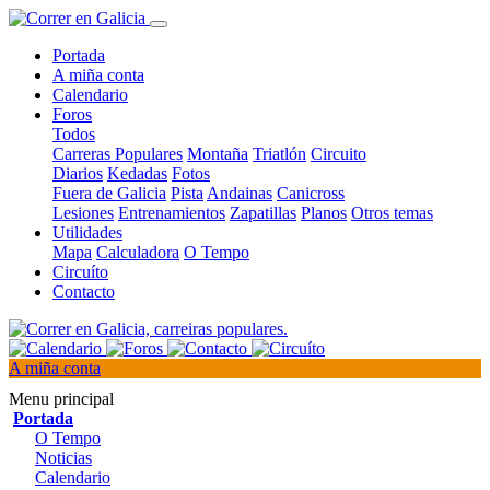
Portada
A miña conta
Calendario
Foros
Todos
Carreras Populares
Montaña
Triatlón
Circuito
Diarios
Kedadas
Fotos
Fuera de Galicia
Pista
Andainas
Canicross
Lesiones
Entrenamientos
Zapatillas
Planos
Otros temas
Utilidades
Mapa
Calculadora
O Tempo
Circuíto
Contacto
A miña conta
Menu principal
Portada
O Tempo
Noticias
Calendario