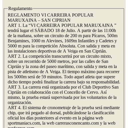
Regulamento
REGLAMENTO VI CARREIRA POPULAR
MARUXAINA – SAN CIPRIAN
ART 1. La “VI CARREIRA POPULAR MARUXAINA ”
tendrá lugar el SÁBADO 18 de Julio. A partir de las 11:00h
de la mañana, sobre un circuito de 200 m para Pícaros, 500m
Benjamines, 1000 m Alevines, 1609m Infantiles y Cadetes y
5000 m para la competición Absoluta. Con salida y meta en
las instalaciones deportivas de A Veiga en San Ciprián.
ART 2. La competición transcurrirá por un circuito mixto,
sobre un recorrido de 5000 metros, por las calles de San
Ciprián y la zona del paseo marítimo, con salida y meta en la
pista de atletismo de A Veiga. El tiempo máximo para recorrer
los 5000m será de 59 minutos. Todo aquel atleta que supere
dicho tiempo podrá finalizar la carrera bajo su responsabilidad.
ART 3. La carrera está organizada por el Club Deportivo San
Ciprián en colaboración con el Concello de Cervo. Así
mismo, la prueba estará supervisada por los voluntarios de la
organización.
ART 4. El sistema de cronometraje de la prueba será mediante
chip, que irá pegado al dorsal, publicándose la clasificación
oficial los días posteriores al evento en la página web
sportmaniacs.com, la web carrerasconencanto.com y la web