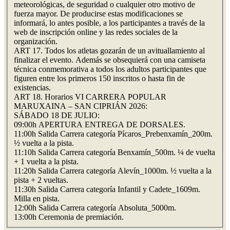
meteorológicas, de seguridad o cualquier otro motivo de
fuerza mayor. De producirse estas modificaciones se
informará, lo antes posible, a los participantes a través de la
web de inscripción online y las redes sociales de la
organización.
ART 17. Todos los atletas gozarán de un avituallamiento al
finalizar el evento. Además se obsequierá con una camiseta
técnica conmemorativa a todos los adultos participantes que
figuren entre los primeros 150 inscritos o hasta fin de
existencias.
ART 18. Horarios VI CARRERA POPULAR
MARUXAINA – SAN CIPRIÁN 2026:
SÁBADO 18 DE JULIO:
09:00h APERTURA ENTREGA DE DORSALES.
11:00h Salida Carrera categoría Pícaros_Prebenxamín_200m.
½ vuelta a la pista.
11:10h Salida Carrera categoría Benxamín_500m. ¼ de vuelta
+ 1 vuelta a la pista.
11:20h Salida Carrera categoría Alevín_1000m. ½ vuelta a la
pista + 2 vueltas.
11:30h Salida Carrera categoría Infantil y Cadete_1609m.
Milla en pista.
12:00h Salida Carrera categoría Absoluta_5000m.
13:00h Ceremonia de premiación.