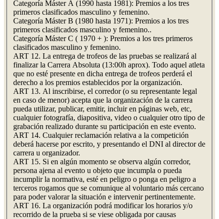
Categoría Máster A (1990 hasta 1981): Premios a los tres
primeros clasificados masculino y femenino.
Categoría Máster B (1980 hasta 1971): Premios a los tres
primeros clasificados masculino y femenino..
Categoría Máster C ( 1970 + ): Premios a los tres primeros
clasificados masculino y femenino.
ART 12. La entrega de trofeos de las pruebas se realizará al
finalizar la Carrera Absoluta (13:00h aprox). Todo aquel atleta
que no esté presente en dicha entrega de trofeos perderá el
derecho a los premios establecidos por la organización.
ART 13. Al inscribirse, el corredor (o su representante legal
en caso de menor) acepta que la organización de la carrera
pueda utilizar, publicar, emitir, incluir en páginas web, etc,
cualquier fotografía, diapositiva, video o cualquier otro tipo de
grabación realizado durante su participación en este evento.
ART 14. Cualquier reclamación relativa a la competición
deberá hacerse por escrito, y presentando el DNI al director de
carrera u organizador.
ART 15. Si en algún momento se observa algún corredor,
persona ajena al evento u objeto que incumpla o pueda
incumplir la normativa, esté en peligro o ponga en peligro a
terceros rogamos que se comunique al voluntario más cercano
para poder valorar la situación e intervenir pertinentemente.
ART 16. La organización podrá modificar los horarios y/o
recorrido de la prueba si se viese obligada por causas