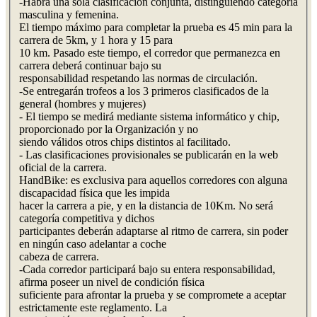
-Habrá una sola clasificación conjunta, distinguiendo categoría
masculina y femenina.
El tiempo máximo para completar la prueba es 45 min para la
carrera de 5km, y 1 hora y 15 para
10 km. Pasado este tiempo, el corredor que permanezca en
carrera deberá continuar bajo su
responsabilidad respetando las normas de circulación.
-Se entregarán trofeos a los 3 primeros clasificados de la
general (hombres y mujeres)
- El tiempo se medirá mediante sistema informático y chip,
proporcionado por la Organización y no
siendo válidos otros chips distintos al facilitado.
- Las clasificaciones provisionales se publicarán en la web
oficial de la carrera.
HandBike: es exclusiva para aquellos corredores con alguna
discapacidad física que les impida
hacer la carrera a pie, y en la distancia de 10Km. No será
categoría competitiva y dichos
participantes deberán adaptarse al ritmo de carrera, sin poder
en ningún caso adelantar a coche
cabeza de carrera.
-Cada corredor participará bajo su entera responsabilidad,
afirma poseer un nivel de condición física
suficiente para afrontar la prueba y se compromete a aceptar
estrictamente este reglamento. La