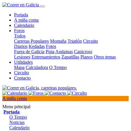
Portada
A miña conta
Calendario
Foros
Todos
Carreras Populares
Montaña
Triatlón
Circuito
Diarios
Kedadas
Fotos
Fuera de Galicia
Pista
Andainas
Canicross
Lesiones
Entrenamientos
Zapatillas
Planos
Otros temas
Utilidades
Mapa
Calculadora
O Tempo
Circuíto
Contacto
A miña conta
Menu principal
Portada
O Tempo
Noticias
Calendario