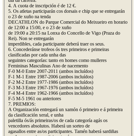
día da carreira.
4. A cuota de inscripción é de 12 €.
5. Os atletas participarán cos dorsais e chip que se entregarán
o 23 de xuño na tenda
DECATHLON do Parque Comercial do Meixueiro en horario
de 12:00 a 15:00, e o 23 de xuño
de 19:00 a 20:15 na Lonxa do Concello de Vigo (Praza do
Rei). Non se entregarán
imperdibles, cada participante deberá traer os seus.
6. Concederánse trofeos ós tres primeiros e primeiras
clasificadas por cada unha das
seguintes categorías: tanto en homes como mulleres
Femininas Masculinas Ano de nacemento
F-0 M-0 Entre 2007-2011 (ambos incluídos)
F-1 M-1 Entre 1987-2006 (ambos incluídos)
F-2 M-2 Entre 1977-1986 (ambos incluídos)
F-3 M-3 Entre 1967-1976 (ambos incluídos)
F-4 M-4 Entre 1962-1966 (ambos incluídos)
F-5 M-5 1961 ou anteriores
7. PREMIOS:
A Organización entregará un xamón ó primeiro e á primeira
da clasificación xeral, e unha
paletilla ós/ás primeiras/os de cada categoría agás os
vencedores absolutos. Haberá un sorteo de
agasallos entre as/os participantes. Tamén haberá sardiñas