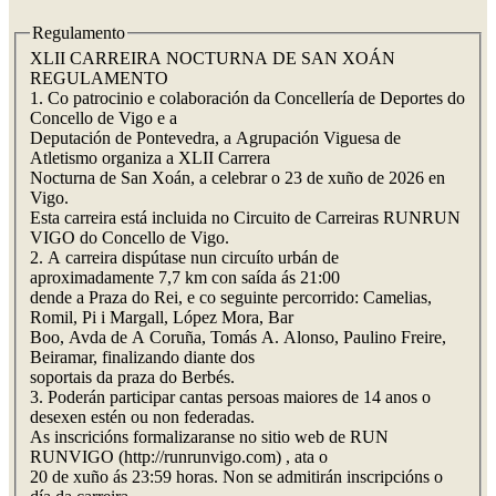
Regulamento
XLII CARREIRA NOCTURNA DE SAN XOÁN
REGULAMENTO
1. Co patrocinio e colaboración da Concellería de Deportes do
Concello de Vigo e a
Deputación de Pontevedra, a Agrupación Viguesa de
Atletismo organiza a XLII Carrera
Nocturna de San Xoán, a celebrar o 23 de xuño de 2026 en
Vigo.
Esta carreira está incluida no Circuito de Carreiras RUNRUN
VIGO do Concello de Vigo.
2. A carreira dispútase nun circuíto urbán de
aproximadamente 7,7 km con saída ás 21:00
dende a Praza do Rei, e co seguinte percorrido: Camelias,
Romil, Pi i Margall, López Mora, Bar
Boo, Avda de A Coruña, Tomás A. Alonso, Paulino Freire,
Beiramar, finalizando diante dos
soportais da praza do Berbés.
3. Poderán participar cantas persoas maiores de 14 anos o
desexen estén ou non federadas.
As inscricións formalizaranse no sitio web de RUN
RUNVIGO (http://runrunvigo.com) , ata o
20 de xuño ás 23:59 horas. Non se admitirán inscripcións o