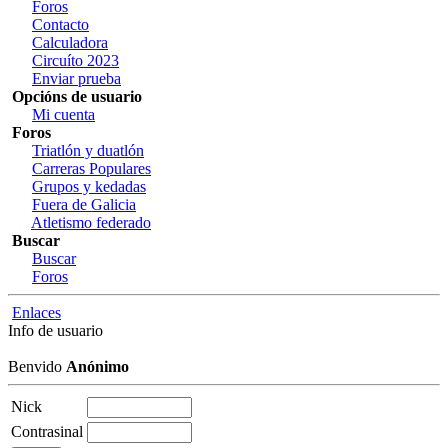
Foros
Contacto
Calculadora
Circuíto 2023
Enviar prueba
Opcións de usuario
Mi cuenta
Foros
Triatlón y duatlón
Carreras Populares
Grupos y kedadas
Fuera de Galicia
Atletismo federado
Buscar
Buscar
Foros
Enlaces
Info de usuario
Benvido
Anónimo
Nick
Contrasinal