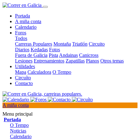
Portada
A miña conta
Calendario
Foros
Todos
Carreras Populares
Montaña
Triatlón
Circuito
Diarios
Kedadas
Fotos
Fuera de Galicia
Pista
Andainas
Canicross
Lesiones
Entrenamientos
Zapatillas
Planos
Otros temas
Utilidades
Mapa
Calculadora
O Tempo
Circuíto
Contacto
A miña conta
Menu principal
Portada
O Tempo
Noticias
Calendario