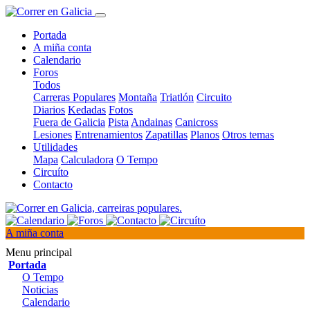
Portada
A miña conta
Calendario
Foros
Todos
Carreras Populares
Montaña
Triatlón
Circuito
Diarios
Kedadas
Fotos
Fuera de Galicia
Pista
Andainas
Canicross
Lesiones
Entrenamientos
Zapatillas
Planos
Otros temas
Utilidades
Mapa
Calculadora
O Tempo
Circuíto
Contacto
A miña conta
Menu principal
Portada
O Tempo
Noticias
Calendario