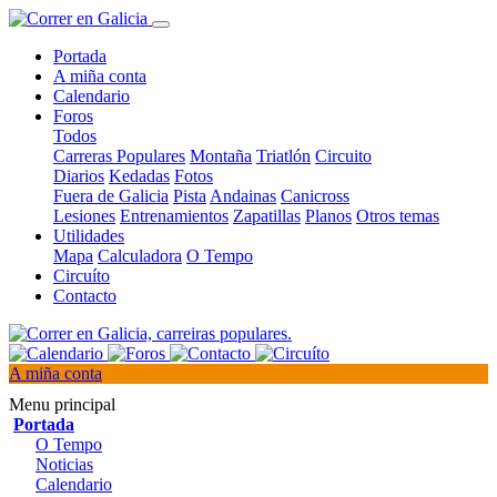
Portada
A miña conta
Calendario
Foros
Todos
Carreras Populares
Montaña
Triatlón
Circuito
Diarios
Kedadas
Fotos
Fuera de Galicia
Pista
Andainas
Canicross
Lesiones
Entrenamientos
Zapatillas
Planos
Otros temas
Utilidades
Mapa
Calculadora
O Tempo
Circuíto
Contacto
A miña conta
Menu principal
Portada
O Tempo
Noticias
Calendario