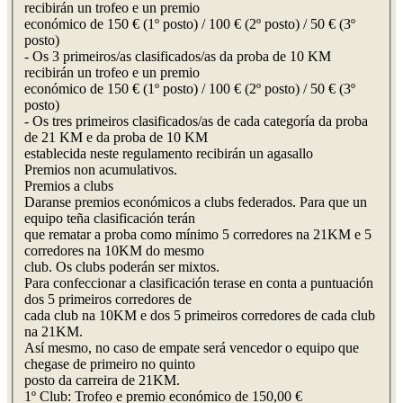
recibirán un trofeo e un premio
económico de 150 € (1º posto) / 100 € (2º posto) / 50 € (3º
posto)
- Os 3 primeiros/as clasificados/as da proba de 10 KM
recibirán un trofeo e un premio
económico de 150 € (1º posto) / 100 € (2º posto) / 50 € (3º
posto)
- Os tres primeiros clasificados/as de cada categoría da proba
de 21 KM e da proba de 10 KM
establecida neste regulamento recibirán un agasallo
Premios non acumulativos.
Premios a clubs
Daranse premios económicos a clubs federados. Para que un
equipo teña clasificación terán
que rematar a proba como mínimo 5 corredores na 21KM e 5
corredores na 10KM do mesmo
club. Os clubs poderán ser mixtos.
Para confeccionar a clasificación terase en conta a puntuación
dos 5 primeiros corredores de
cada club na 10KM e dos 5 primeiros corredores de cada club
na 21KM.
Así mesmo, no caso de empate será vencedor o equipo que
chegase de primeiro no quinto
posto da carreira de 21KM.
1º Club: Trofeo e premio económico de 150,00 €