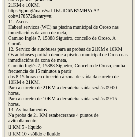
21KM e 10KM.
https://goo.gl/maps/vaLDsUtD6NB5MHVcA?
coh=178572&entry=tt
11. Aseos
Haberá servizos (WC) na piscina municipal de Oroso nas
inmediacións da zona de meta,
Camino Inglés 7, 15888 Sigueiro, concello de Oroso. A
Coruña.
12. Servizo de autobuses para as probas de 21KM e 10KM
Os autobuses partirán dende a piscina municipal de Oroso nas
inmediacións da zona de meta,
Camiño Inglés 7, 15888 Sigueiro, Concello de Oroso, cunha
frecuencia de 15 minutos a partir
das 8:15 horas en dirección á zona de saída da carreira de
10KM e 21KM.
Para a carreira de 21KM a derradeira saída será ás 09:00
horas.
Para a carreira de 10KM a derradeira saída será ás 09:15
horas.
13. Avituallamentos
Na proba de 21 KM estabeceranse 4 puntos de
avituallamento:
 KM 5 - líquido
 KM 10 - sólido e líquido