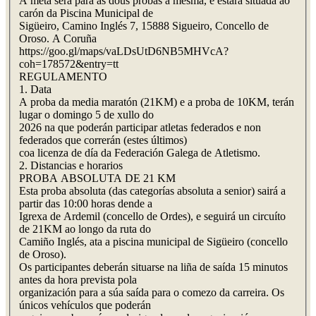
A meta será para as dous probas a mesma, e estará situada ao
carón da Piscina Municipal de
Sigüeiro, Camino Inglés 7, 15888 Sigueiro, Concello de
Oroso. A Coruña
https://goo.gl/maps/vaLDsUtD6NB5MHVcA?
coh=178572&entry=tt
REGULAMENTO
1. Data
A proba da media maratón (21KM) e a proba de 10KM, terán
lugar o domingo 5 de xullo do
2026 na que poderán participar atletas federados e non
federados que correrán (estes últimos)
coa licenza de día da Federación Galega de Atletismo.
2. Distancias e horarios
PROBA ABSOLUTA DE 21 KM
Esta proba absoluta (das categorías absoluta a senior) sairá a
partir das 10:00 horas dende a
Igrexa de Ardemil (concello de Ordes), e seguirá un circuíto
de 21KM ao longo da ruta do
Camiño Inglés, ata a piscina municipal de Sigüeiro (concello
de Oroso).
Os participantes deberán situarse na liña de saída 15 minutos
antes da hora prevista pola
organización para a súa saída para o comezo da carreira. Os
únicos vehículos que poderán