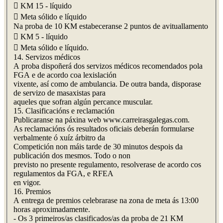
 KM 15 - líquido
 Meta sólido e líquido
Na proba de 10 KM estabeceranse 2 puntos de avituallamento
 KM 5 - líquido
 Meta sólido e líquido.
14. Servizos médicos
A proba dispoñerá dos servizos médicos recomendados pola
FGA e de acordo coa lexislación
vixente, así como de ambulancia. De outra banda, disporase
de servizo de masaxistas para
aqueles que sofran algún percance muscular.
15. Clasificacións e reclamación
Publicaranse na páxina web www.carreirasgalegas.com.
As reclamacións ós resultados oficiais deberán formularse
verbalmente ó xuíz árbitro da
Competición non máis tarde de 30 minutos despois da
publicación dos mesmos. Todo o non
previsto no presente regulamento, resolverase de acordo cos
regulamentos da FGA, e RFEA
en vigor.
16. Premios
A entrega de premios celebrarase na zona de meta ás 13:00
horas aproximadamente.
- Os 3 primeiros/as clasificados/as da proba de 21 KM