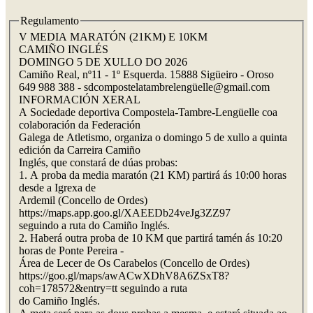
Regulamento
V MEDIA MARATÓN (21KM) E 10KM
CAMIÑO INGLÉS
DOMINGO 5 DE XULLO DO 2026
Camiño Real, nº11 - 1º Esquerda. 15888 Sigüeiro - Oroso
649 988 388 - sdcompostelatambrelengüelle@gmail.com
INFORMACIÓN XERAL
A Sociedade deportiva Compostela-Tambre-Lengüelle coa
colaboración da Federación
Galega de Atletismo, organiza o domingo 5 de xullo a quinta
edición da Carreira Camiño
Inglés, que constará de dúas probas:
1. A proba da media maratón (21 KM) partirá ás 10:00 horas
desde a Igrexa de
Ardemil (Concello de Ordes)
https://maps.app.goo.gl/XAEEDb24veJg3ZZ97
seguindo a ruta do Camiño Inglés.
2. Haberá outra proba de 10 KM que partirá tamén ás 10:20
horas de Ponte Pereira -
Área de Lecer de Os Carabelos (Concello de Ordes)
https://goo.gl/maps/awACwXDhV8A6ZSxT8?
coh=178572&entry=tt seguindo a ruta
do Camiño Inglés.