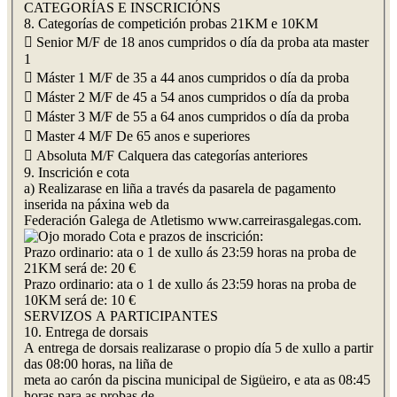
CATEGORÍAS E INSCRICIÓNS
8. Categorías de competición probas 21KM e 10KM
 Senior M/F de 18 anos cumpridos o día da proba ata master
1
 Máster 1 M/F de 35 a 44 anos cumpridos o día da proba
 Máster 2 M/F de 45 a 54 anos cumpridos o día da proba
 Máster 3 M/F de 55 a 64 anos cumpridos o día da proba
 Master 4 M/F De 65 anos e superiores
 Absoluta M/F Calquera das categorías anteriores
9. Inscrición e cota
a) Realizarase en liña a través da pasarela de pagamento
inserida na páxina web da
Federación Galega de Atletismo www.carreirasgalegas.com.
Cota e prazos de inscrición:
Prazo ordinario: ata o 1 de xullo ás 23:59 horas na proba de
21KM será de: 20 €
Prazo ordinario: ata o 1 de xullo ás 23:59 horas na proba de
10KM será de: 10 €
SERVIZOS A PARTICIPANTES
10. Entrega de dorsais
A entrega de dorsais realizarase o propio día 5 de xullo a partir
das 08:00 horas, na liña de
meta ao carón da piscina municipal de Sigüeiro, e ata as 08:45
horas para as probas de