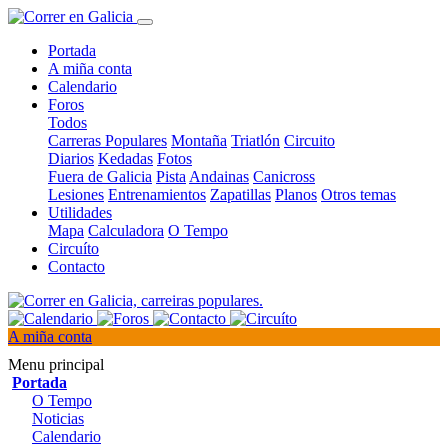
Portada
A miña conta
Calendario
Foros
Todos
Carreras Populares
Montaña
Triatlón
Circuito
Diarios
Kedadas
Fotos
Fuera de Galicia
Pista
Andainas
Canicross
Lesiones
Entrenamientos
Zapatillas
Planos
Otros temas
Utilidades
Mapa
Calculadora
O Tempo
Circuíto
Contacto
A miña conta
Menu principal
Portada
O Tempo
Noticias
Calendario