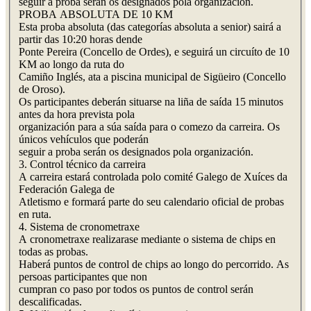
seguir a proba serán os designados pola organización.
PROBA ABSOLUTA DE 10 KM
Esta proba absoluta (das categorías absoluta a senior) sairá a
partir das 10:20 horas dende
Ponte Pereira (Concello de Ordes), e seguirá un circuíto de 10
KM ao longo da ruta do
Camiño Inglés, ata a piscina municipal de Sigüeiro (Concello
de Oroso).
Os participantes deberán situarse na liña de saída 15 minutos
antes da hora prevista pola
organización para a súa saída para o comezo da carreira. Os
únicos vehículos que poderán
seguir a proba serán os designados pola organización.
3. Control técnico da carreira
A carreira estará controlada polo comité Galego de Xuíces da
Federación Galega de
Atletismo e formará parte do seu calendario oficial de probas
en ruta.
4. Sistema de cronometraxe
A cronometraxe realizarase mediante o sistema de chips en
todas as probas.
Haberá puntos de control de chips ao longo do percorrido. As
persoas participantes que non
cumpran co paso por todos os puntos de control serán
descalificadas.