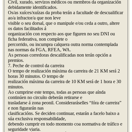
Civil, xurado, servizos médicos ou membros da organización
debidamente identificados.
Os/as xuíces/xuízas da proba terán a facultade de descualificar
ao/a infractor/a que non leve
visible o seu dorsal, que o manipule e/ou ceda a outro, altere
os datos facilitados á
organización con respecto aos que figuren no seu DNI ou
ficha federativa, non complete o
percorrido, ou incumpra calquera outra norma contemplada
nas normas da FGA, RFEA, WA.
As persoas corredoras descalificadas non terán opción a
premios.
7. Peche de control da carreira
O tempo de realización máxima da carreira de 21 KM será 2
horas 30 minutos. O tempo de
realización máxima da carreira de 10 KM será de 1 hora e 30
minutos.
Ao cumprirse este tempo, todas as persoas que aínda
continúen no circuíto deberán retirarse e
trasladarse á zona peonil. Consideraráselles “fóra de carreira”
e non figurarán nas
clasificacións. Se deciden continuar, estarán a facelo baixo a
súa exclusiva responsabilidade,
debendo cumprir en todo momento coa normativa de tráfico e
seguridade viaria.