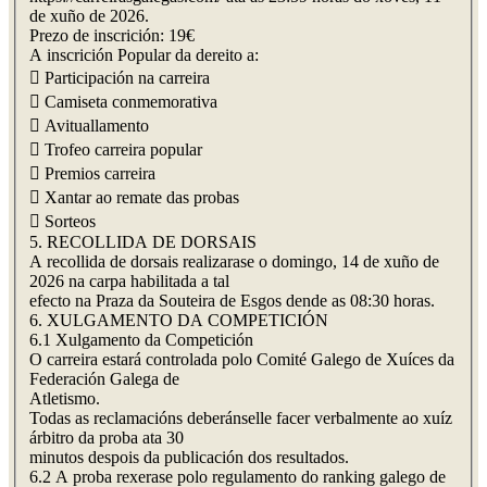
de xuño de 2026.
Prezo de inscrición: 19€
A inscrición Popular da dereito a:
 Participación na carreira
 Camiseta conmemorativa
 Avituallamento
 Trofeo carreira popular
 Premios carreira
 Xantar ao remate das probas
 Sorteos
5. RECOLLIDA DE DORSAIS
A recollida de dorsais realizarase o domingo, 14 de xuño de
2026 na carpa habilitada a tal
efecto na Praza da Souteira de Esgos dende as 08:30 horas.
6. XULGAMENTO DA COMPETICIÓN
6.1 Xulgamento da Competición
O carreira estará controlada polo Comité Galego de Xuíces da
Federación Galega de
Atletismo.
Todas as reclamacións deberánselle facer verbalmente ao xuíz
árbitro da proba ata 30
minutos despois da publicación dos resultados.
6.2 A proba rexerase polo regulamento do ranking galego de