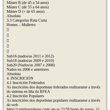
Máster B (de 45 a 54 anos)
Máster C (de 55 a 64 anos)
Máster D (+ de 65 anos)
Absoluta
3.3 Categorías Ruta Curta
Homes – Mulleres:





Sub16 (nados/as 2011 e 2012)
Sub18 (nados/as 2009 e 2010)
Sub20 (Nados/as 2007 e 2008)
Nados en 2006 e anteriores
Absoluta
4. INSCRICIÓN
4.1 Inscrición Federados
As inscricións dos deportistas federados realizaranse a través
do sistema en liña da RFEA
4.2 Inscrición Populares
As inscricións dos deportistas populares realizaranse a través
da web
https://carreirasgalegas.com/ ata as 23:59 horas do xoves, 11