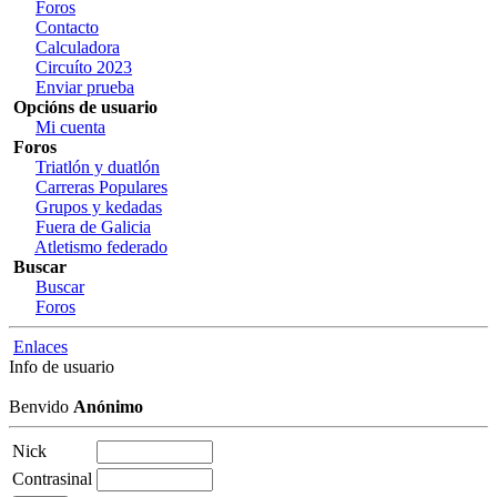
Foros
Contacto
Calculadora
Circuíto 2023
Enviar prueba
Opcións de usuario
Mi cuenta
Foros
Triatlón y duatlón
Carreras Populares
Grupos y kedadas
Fuera de Galicia
Atletismo federado
Buscar
Buscar
Foros
Enlaces
Info de usuario
Benvido
Anónimo
Nick
Contrasinal