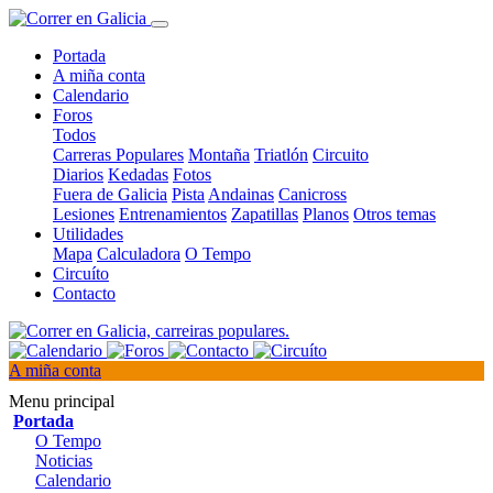
Portada
A miña conta
Calendario
Foros
Todos
Carreras Populares
Montaña
Triatlón
Circuito
Diarios
Kedadas
Fotos
Fuera de Galicia
Pista
Andainas
Canicross
Lesiones
Entrenamientos
Zapatillas
Planos
Otros temas
Utilidades
Mapa
Calculadora
O Tempo
Circuíto
Contacto
A miña conta
Menu principal
Portada
O Tempo
Noticias
Calendario