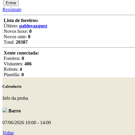
Rexístrate
Lista de foreiros:
Último:
pablovazquez
Novos hoxe:
0
Novos onte:
0
Total:
20387
Xente conectada:
Foreiros:
0
Visitantes:
406
Robots:
4
Plantilla:
0
Calendario
Info da proba
Barro
07/06/2026
10:00 - 14:00
Voltar