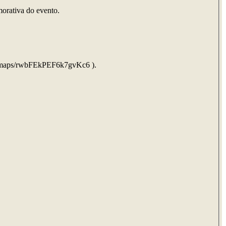
morativa do evento.
.gl/maps/rwbFEkPEF6k7gvKc6 ).