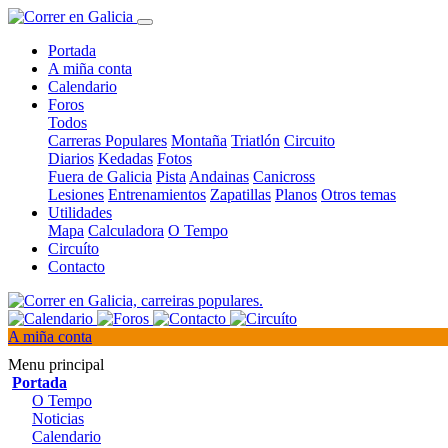
Portada
A miña conta
Calendario
Foros
Todos
Carreras Populares
Montaña
Triatlón
Circuito
Diarios
Kedadas
Fotos
Fuera de Galicia
Pista
Andainas
Canicross
Lesiones
Entrenamientos
Zapatillas
Planos
Otros temas
Utilidades
Mapa
Calculadora
O Tempo
Circuíto
Contacto
A miña conta
Menu principal
Portada
O Tempo
Noticias
Calendario