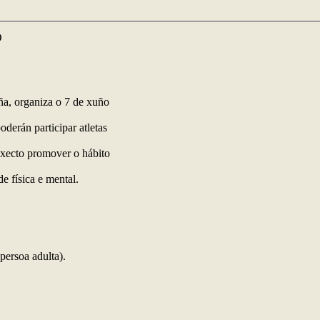
O
a, organiza o 7 de xuño
derán participar atletas
bxecto promover o hábito
e física e mental.
ersoa adulta).