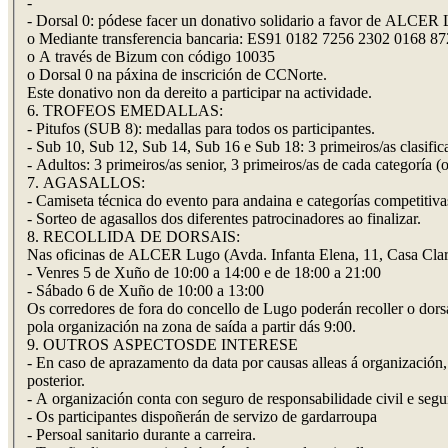
-
- Dorsal 0: pódese facer un donativo solidario a favor de ALCER
o Mediante transferencia bancaria: ES91 0182 7256 2302 0168 8
o A través de Bizum con código 10035
o Dorsal 0 na páxina de inscrición de CCNorte.
Este donativo non da dereito a participar na actividade.
6. TROFEOS EMEDALLAS:
- Pitufos (SUB 8): medallas para todos os participantes.
- Sub 10, Sub 12, Sub 14, Sub 16 e Sub 18: 3 primeiros/as clasific
- Adultos: 3 primeiros/as senior, 3 primeiros/as de cada categoría 
7. AGASALLOS:
- Camiseta técnica do evento para andaina e categorías competitiva
- Sorteo de agasallos dos diferentes patrocinadores ao finalizar.
8. RECOLLIDA DE DORSAIS:
Nas oficinas de ALCER Lugo (Avda. Infanta Elena, 11, Casa Clara
- Venres 5 de Xuño de 10:00 a 14:00 e de 18:00 a 21:00
- Sábado 6 de Xuño de 10:00 a 13:00
Os corredores de fora do concello de Lugo poderán recoller o dorsa
pola organización na zona de saída a partir dás 9:00.
9. OUTROS ASPECTOSDE INTERESE
- En caso de aprazamento da data por causas alleas á organización,
posterior.
- A organización conta con seguro de responsabilidade civil e segur
- Os participantes dispoñerán de servizo de gardarroupa
- Persoal sanitario durante a carreira.