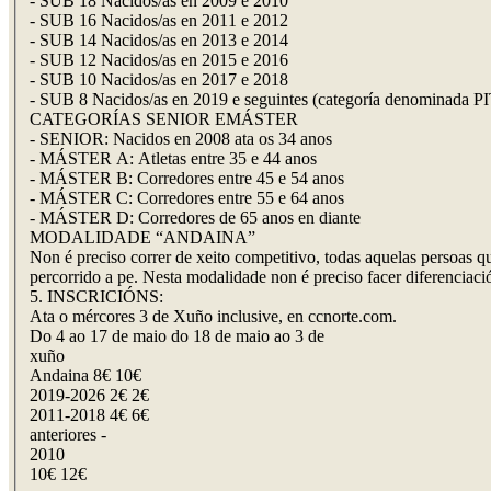
- SUB 18 Nacidos/as en 2009 e 2010
- SUB 16 Nacidos/as en 2011 e 2012
- SUB 14 Nacidos/as en 2013 e 2014
- SUB 12 Nacidos/as en 2015 e 2016
- SUB 10 Nacidos/as en 2017 e 2018
- SUB 8 Nacidos/as en 2019 e seguintes (categoría denominada 
CATEGORÍAS SENIOR EMÁSTER
- SENIOR: Nacidos en 2008 ata os 34 anos
- MÁSTER A: Atletas entre 35 e 44 anos
- MÁSTER B: Corredores entre 45 e 54 anos
- MÁSTER C: Corredores entre 55 e 64 anos
- MÁSTER D: Corredores de 65 anos en diante
MODALIDADE “ANDAINA”
Non é preciso correr de xeito competitivo, todas aquelas persoas 
percorrido a pe. Nesta modalidade non é preciso facer diferenciaci
5. INSCRICIÓNS:
Ata o mércores 3 de Xuño inclusive, en ccnorte.com.
Do 4 ao 17 de maio do 18 de maio ao 3 de
xuño
Andaina 8€ 10€
2019-2026 2€ 2€
2011-2018 4€ 6€
anteriores -
2010
10€ 12€