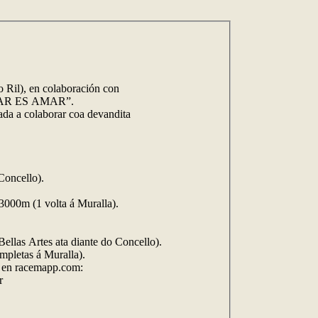
Ril), en colaboración con
DONAR ES AMAR”.
nada a colaborar coa devandita
Concello).
000m (1 volta á Muralla).
llas Artes ata diante do Concello).
letas á Muralla).
ón en racemapp.com:
r