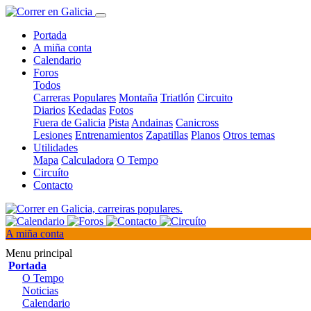
Portada
A miña conta
Calendario
Foros
Todos
Carreras Populares
Montaña
Triatlón
Circuito
Diarios
Kedadas
Fotos
Fuera de Galicia
Pista
Andainas
Canicross
Lesiones
Entrenamientos
Zapatillas
Planos
Otros temas
Utilidades
Mapa
Calculadora
O Tempo
Circuíto
Contacto
A miña conta
Menu principal
Portada
O Tempo
Noticias
Calendario