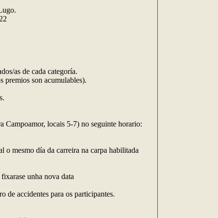
 Lugo.
722
ados/as de cada categoría.
(os premios son acumulables).
s.
 Campoamor, locais 5-7) no seguinte horario:
l o mesmo día da carreira na carpa habilitada
 fixarase unha nova data
o de accidentes para os participantes.