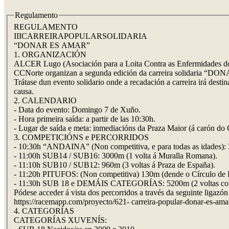
Regulamento
REGULAMENTO
IIICARREIRAPOPULARSOLIDARIA
“DONAR ES AMAR”
1. ORGANIZACIÓN
ALCER Lugo (Asociación para a Loita Contra as Enfermidades do 
CCNorte organizan a segunda edición da carreira solidaria “
Trátase dun evento solidario onde a recadación a carreira irá desti
causa.
2. CALENDARIO
- Data do evento: Domingo 7 de Xuño.
- Hora primeira saída: a partir de las 10:30h.
- Lugar de saída e meta: inmediacións da Praza Maior (á carón do 
3. COMPETICIÓNS e PERCORRIDOS
- 10:30h “ANDAINA” (Non competitiva, e para todas as idades): 3
- 11:00h SUB14 / SUB16: 3000m (1 volta á Muralla Romana).
- 11:10h SUB10 / SUB12: 960m (3 voltas á Praza de España).
- 11:20h PITUFOS: (Non competitiva) 130m (dende o Círculo de Be
- 11:30h SUB 18 e DEMÁIS CATEGORÍAS: 5200m (2 voltas comp
Pódese acceder á vista dos percorridos a través da seguinte ligaz
https://racemapp.com/proyecto/621- carreira-popular-donar-es-ama
4. CATEGORÍAS
CATEGORÍAS XUVENÍS: