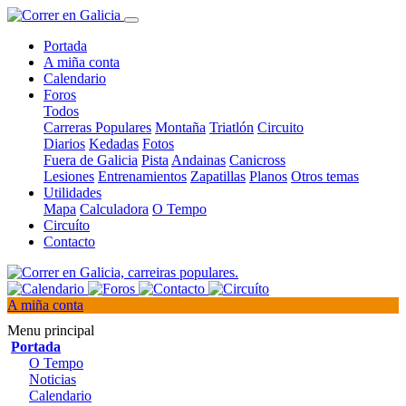
Portada
A miña conta
Calendario
Foros
Todos
Carreras Populares
Montaña
Triatlón
Circuito
Diarios
Kedadas
Fotos
Fuera de Galicia
Pista
Andainas
Canicross
Lesiones
Entrenamientos
Zapatillas
Planos
Otros temas
Utilidades
Mapa
Calculadora
O Tempo
Circuíto
Contacto
A miña conta
Menu principal
Portada
O Tempo
Noticias
Calendario