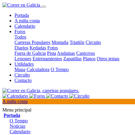
Portada
A miña conta
Calendario
Foros
Todos
Carreras Populares
Montaña
Triatlón
Circuito
Diarios
Kedadas
Fotos
Fuera de Galicia
Pista
Andainas
Canicross
Lesiones
Entrenamientos
Zapatillas
Planos
Otros temas
Utilidades
Mapa
Calculadora
O Tempo
Circuíto
Contacto
A miña conta
Menu principal
Portada
O Tempo
Noticias
Calendario