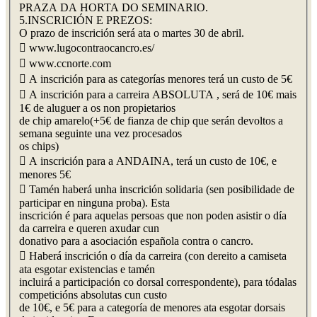
PRAZA DA HORTA DO SEMINARIO.
5.INSCRICIÓN E PREZOS:
O prazo de inscrición será ata o martes 30 de abril.
 www.lugocontraocancro.es/
 www.ccnorte.com
 A inscrición para as categorías menores terá un custo de 5€
 A inscrición para a carreira ABSOLUTA , será de 10€ mais
1€ de aluguer a os non propietarios
de chip amarelo(+5€ de fianza de chip que serán devoltos a
semana seguinte una vez procesados
os chips)
 A inscrición para a ANDAINA, terá un custo de 10€, e
menores 5€
 Tamén haberá unha inscrición solidaria (sen posibilidade de
participar en ninguna proba). Esta
inscrición é para aquelas persoas que non poden asistir o día
da carreira e queren axudar cun
donativo para a asociación española contra o cancro.
 Haberá inscrición o día da carreira (con dereito a camiseta
ata esgotar existencias e tamén
incluirá a participación co dorsal correspondente), para tódalas
competicións absolutas cun custo
de 10€, e 5€ para a categoría de menores ata esgotar dorsais