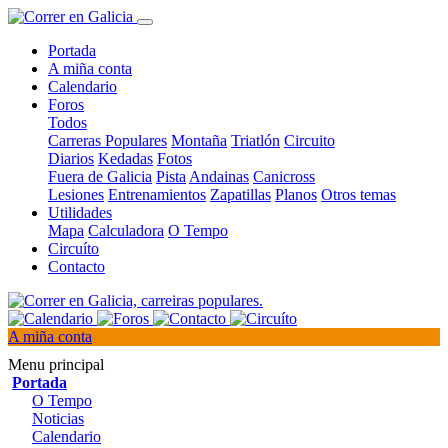
Portada
A miña conta
Calendario
Foros
Todos
Carreras Populares
Montaña
Triatlón
Circuito
Diarios
Kedadas
Fotos
Fuera de Galicia
Pista
Andainas
Canicross
Lesiones
Entrenamientos
Zapatillas
Planos
Otros temas
Utilidades
Mapa
Calculadora
O Tempo
Circuíto
Contacto
A miña conta
Menu principal
Portada
O Tempo
Noticias
Calendario