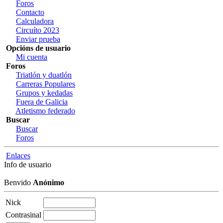
Foros
Contacto
Calculadora
Circuíto 2023
Enviar prueba
Opcións de usuario
Mi cuenta
Foros
Triatlón y duatlón
Carreras Populares
Grupos y kedadas
Fuera de Galicia
Atletismo federado
Buscar
Buscar
Foros
Enlaces
Info de usuario
Benvido
Anónimo
Nick
Contrasinal