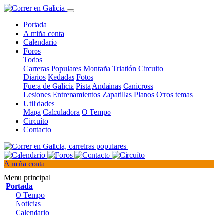
Portada
A miña conta
Calendario
Foros
Todos
Carreras Populares
Montaña
Triatlón
Circuito
Diarios
Kedadas
Fotos
Fuera de Galicia
Pista
Andainas
Canicross
Lesiones
Entrenamientos
Zapatillas
Planos
Otros temas
Utilidades
Mapa
Calculadora
O Tempo
Circuíto
Contacto
A miña conta
Menu principal
Portada
O Tempo
Noticias
Calendario