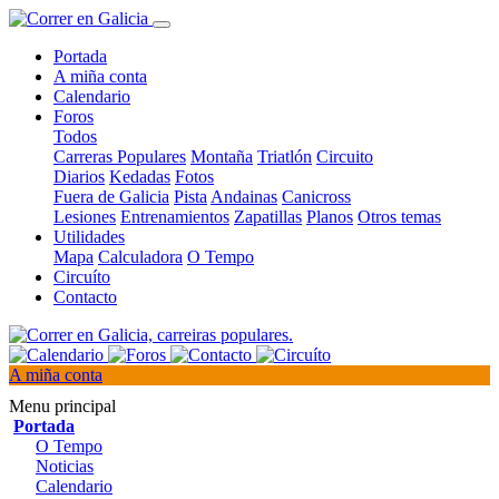
Portada
A miña conta
Calendario
Foros
Todos
Carreras Populares
Montaña
Triatlón
Circuito
Diarios
Kedadas
Fotos
Fuera de Galicia
Pista
Andainas
Canicross
Lesiones
Entrenamientos
Zapatillas
Planos
Otros temas
Utilidades
Mapa
Calculadora
O Tempo
Circuíto
Contacto
A miña conta
Menu principal
Portada
O Tempo
Noticias
Calendario