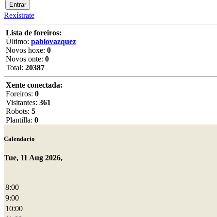
Rexístrate
Lista de foreiros:
Último:
pablovazquez
Novos hoxe:
0
Novos onte:
0
Total:
20387
Xente conectada:
Foreiros:
0
Visitantes:
361
Robots:
5
Plantilla:
0
Calendario
Tue, 11 Aug 2026,
8:00
9:00
10:00