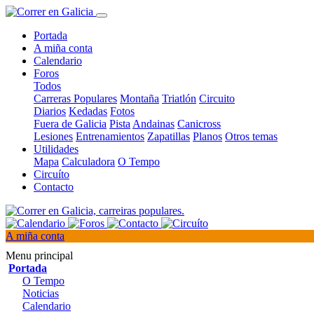
Portada
A miña conta
Calendario
Foros
Todos
Carreras Populares
Montaña
Triatlón
Circuito
Diarios
Kedadas
Fotos
Fuera de Galicia
Pista
Andainas
Canicross
Lesiones
Entrenamientos
Zapatillas
Planos
Otros temas
Utilidades
Mapa
Calculadora
O Tempo
Circuíto
Contacto
A miña conta
Menu principal
Portada
O Tempo
Noticias
Calendario