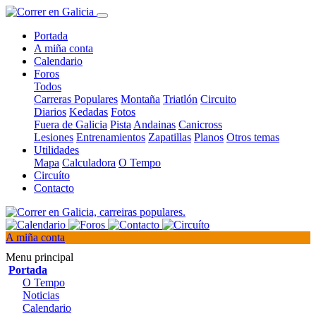
Portada
A miña conta
Calendario
Foros
Todos
Carreras Populares
Montaña
Triatlón
Circuito
Diarios
Kedadas
Fotos
Fuera de Galicia
Pista
Andainas
Canicross
Lesiones
Entrenamientos
Zapatillas
Planos
Otros temas
Utilidades
Mapa
Calculadora
O Tempo
Circuíto
Contacto
A miña conta
Menu principal
Portada
O Tempo
Noticias
Calendario