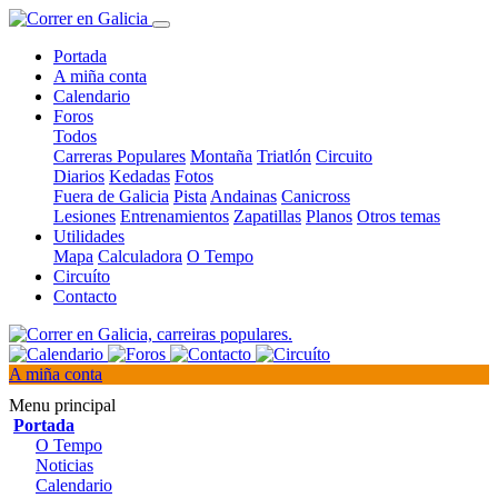
Portada
A miña conta
Calendario
Foros
Todos
Carreras Populares
Montaña
Triatlón
Circuito
Diarios
Kedadas
Fotos
Fuera de Galicia
Pista
Andainas
Canicross
Lesiones
Entrenamientos
Zapatillas
Planos
Otros temas
Utilidades
Mapa
Calculadora
O Tempo
Circuíto
Contacto
A miña conta
Menu principal
Portada
O Tempo
Noticias
Calendario