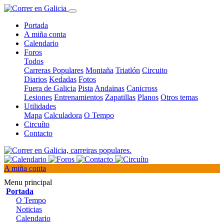
Portada
A miña conta
Calendario
Foros
Todos
Carreras Populares
Montaña
Triatlón
Circuito
Diarios
Kedadas
Fotos
Fuera de Galicia
Pista
Andainas
Canicross
Lesiones
Entrenamientos
Zapatillas
Planos
Otros temas
Utilidades
Mapa
Calculadora
O Tempo
Circuíto
Contacto
A miña conta
Menu principal
Portada
O Tempo
Noticias
Calendario