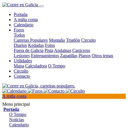
Portada
A miña conta
Calendario
Foros
Todos
Carreras Populares
Montaña
Triatlón
Circuito
Diarios
Kedadas
Fotos
Fuera de Galicia
Pista
Andainas
Canicross
Lesiones
Entrenamientos
Zapatillas
Planos
Otros temas
Utilidades
Mapa
Calculadora
O Tempo
Circuíto
Contacto
A miña conta
Menu principal
Portada
O Tempo
Noticias
Calendario