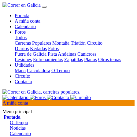
Portada
A miña conta
Calendario
Foros
Todos
Carreras Populares
Montaña
Triatlón
Circuito
Diarios
Kedadas
Fotos
Fuera de Galicia
Pista
Andainas
Canicross
Lesiones
Entrenamientos
Zapatillas
Planos
Otros temas
Utilidades
Mapa
Calculadora
O Tempo
Circuíto
Contacto
A miña conta
Menu principal
Portada
O Tempo
Noticias
Calendario