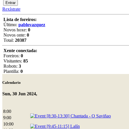
Rexístrate
Lista de foreiros:
Último:
pablovazquez
Novos hoxe:
0
Novos onte:
0
Total:
20387
Xente conectada:
Foreiros:
0
Visitantes:
85
Robots:
3
Plantilla:
0
Calendario
Sun, 30 Jun 2024,
8:00
[8:30-13:30] Chantada - O Saviñao
9:00
10:00
[9:45-11:15] Lalín