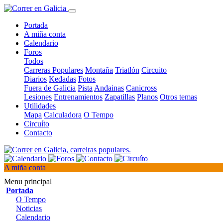
Portada
A miña conta
Calendario
Foros
Todos
Carreras Populares
Montaña
Triatlón
Circuito
Diarios
Kedadas
Fotos
Fuera de Galicia
Pista
Andainas
Canicross
Lesiones
Entrenamientos
Zapatillas
Planos
Otros temas
Utilidades
Mapa
Calculadora
O Tempo
Circuíto
Contacto
A miña conta
Menu principal
Portada
O Tempo
Noticias
Calendario